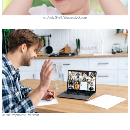
(c) Andy Shell/shutterstock.com
(c) thelivephotos/123rf.com