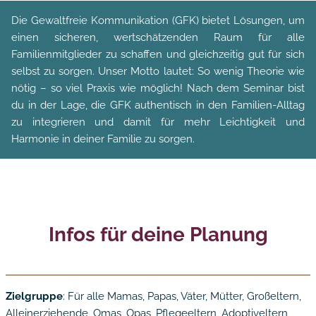
Die Gewaltfreie Kommunikation (GFK) bietet Lösungen, um
einen sicheren, wertschätzenden Raum für alle
Familienmitglieder zu schaffen und gleichzeitig gut für sich
selbst zu sorgen. Unser Motto lautet: So wenig Theorie wie
nötig – so viel Praxis wie möglich! Nach dem Seminar bist
du in der Lage, die GFK authentisch in den Familien-Alltag
zu integrieren und damit für mehr Leichtigkeit und
Harmonie in deiner Familie zu sorgen.
Infos für deine Planung
Zielgruppe
: Für alle Mamas, Papas, Väter, Mütter, Großeltern,
Alleinerziehende, Omas, Opas, Pflegeeltern, Adoptiveltern,