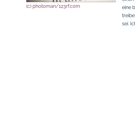
(c) photoman/123rf.com
eine 
treib
sei. I