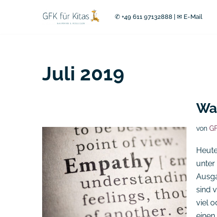
✆ +49 611 97132888
|
✉ E-Mail
Zum
Inhalt
springen
Juli 2019
Was
von
GF
Heute
unter 
Ausga
sind v
viel 
einen