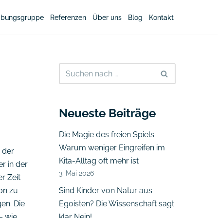
bungsgruppe
Referenzen
Über uns
Blog
Kontakt
Neueste Beiträge
Die Magie des freien Spiels:
Warum weniger Eingreifen im
 der
Kita-Alltag oft mehr ist
r in der
3. Mai 2026
r Zeit
von zu
Sind Kinder von Natur aus
en. Die
Egoisten? Die Wissenschaft sagt
– wie
klar Nein!