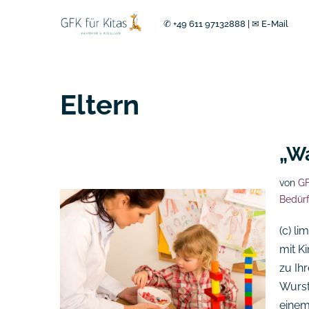
✆ +49 611 97132888
|
✉ E-Mail
Zum
Inhalt
springen
Eltern
„Wa
von
GF
Bedürf
(c) l
mit K
zu Ih
Wurstt
einem