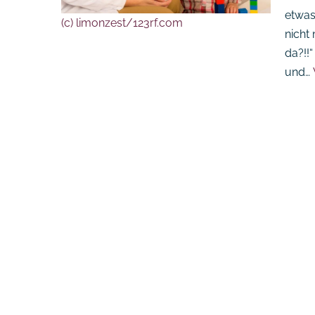
etwas 
(c) limonzest/123rf.com
nicht
da?!!“
und…