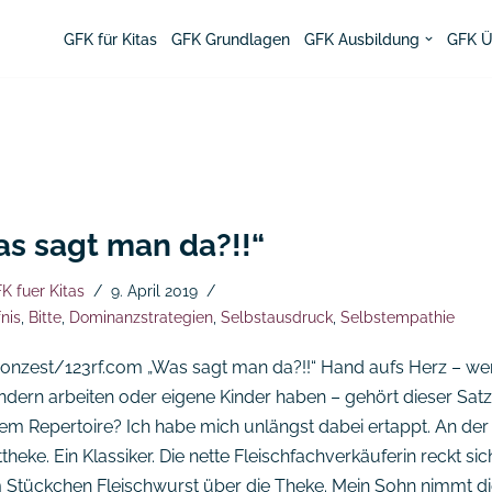
GFK für Kitas
GFK Grundlagen
GFK Ausbildung
GFK Ü
s sagt man da?!!“
K fuer Kitas
9. April 2019
nis
,
Bitte
,
Dominanzstrategien
,
Selbstausdruck
,
Selbstempathie
imonzest/123rf.com „Was sagt man da?!!“ Hand aufs Herz – we
indern arbeiten oder eigene Kinder haben – gehört dieser Sat
rem Repertoire? Ich habe mich unlängst dabei ertappt. An der
heke. Ein Klassiker. Die nette Fleischfachverkäuferin reckt sic
 Stückchen Fleischwurst über die Theke. Mein Sohn nimmt d