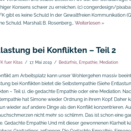
ähiger Konsens schwer zu erreichen. (c) congerdesign/pixaba
FK gibt es keine Schuld In der Gewaltfreien Kommunikation (G
ine Schuld. Marshall B. Rosenberg…
Weiterlesen »
lastung bei Konflikten – Teil 2
K fuer Kitas
17. Mai 2019
Bedürfnis
,
Empathie
,
Mediation
onflikt am Arbeitsplatz kann unser Wohlergehen massiv beeinf
tung bei Konflikten bietet die Selbstempathie (Siehe Entlastu
ikten – Teil 1), die gedachte Empathie oder eine Mediation. Na
tempathie hat Simone wieder Ordnung in ihrem Kopf. Daher k
nun wieder auf andere Dinge als den Konflikt konzentrieren. A
auchschmerzen nicht mehr so schlimm. Das ist schon eine ga
. Gedachte Empathie Und mit dieser gewonnenen Klarheit ka
etwas Großartiges anfangen: Die Gedachte Empathie. Simone