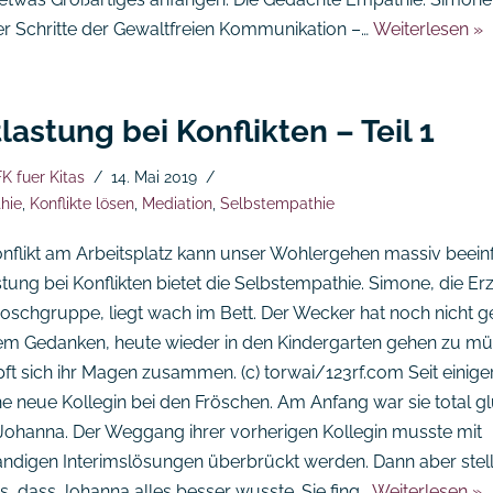
ier Schritte der Gewaltfreien Kommunikation –…
Weiterlesen »
lastung bei Konflikten – Teil 1
K fuer Kitas
14. Mai 2019
hie
,
Konflikte lösen
,
Mediation
,
Selbstempathie
onflikt am Arbeitsplatz kann unser Wohlergehen massiv beeinf
tung bei Konflikten bietet die Selbstempathie. Simone, die Erz
roschgruppe, liegt wach im Bett. Der Wecker hat noch nicht ge
em Gedanken, heute wieder in den Kindergarten gehen zu mü
ft sich ihr Magen zusammen. (c) torwai/123rf.com Seit einiger
ine neue Kollegin bei den Fröschen. Am Anfang war sie total gl
Johanna. Der Weggang ihrer vorherigen Kollegin musste mit
ndigen Interimslösungen überbrückt werden. Dann aber stell
s, dass Johanna alles besser wusste. Sie fing…
Weiterlesen »