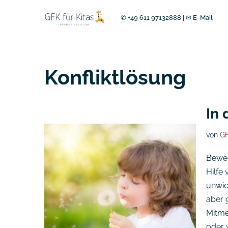
✆ +49 611 97132888
|
✉ E-Mail
Zum
Inhalt
springen
Konfliktlösung
In 
von
GF
Bewer
Hilfe
unwic
aber 
Mitme
oder w