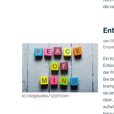
die v
Ent
von
GF
Empat
Ein K
Entlas
der F
Bei d
kramp
sie e
(c) olegdudko/123rf.com
über 
aufwä
herau