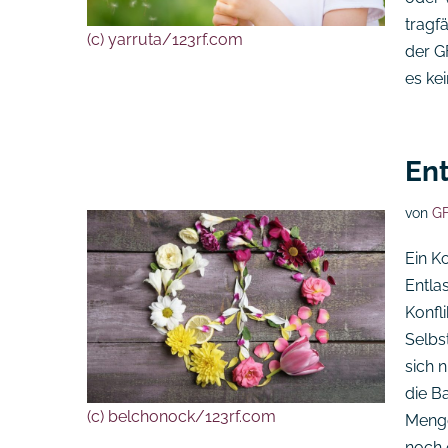
tragf
(c) yarruta/123rf.com
der G
es ke
Ent
von
GF
Ein K
Entlas
Konfl
Selbs
sich 
die B
(c) belchonock/123rf.com
Menge
noch 