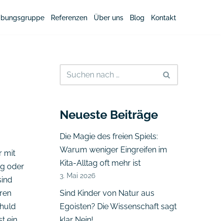
bungsgruppe
Referenzen
Über uns
Blog
Kontakt
Neueste Beiträge
Die Magie des freien Spiels:
Warum weniger Eingreifen im
 mit
Kita-Alltag oft mehr ist
ig oder
3. Mai 2026
sind
ren
Sind Kinder von Natur aus
chuld
Egoisten? Die Wissenschaft sagt
t ein
klar Nein!