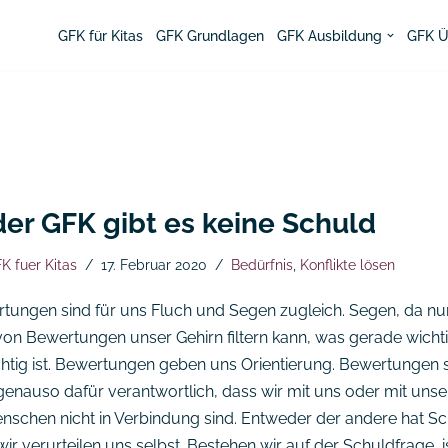
GFK für Kitas
GFK Grundlagen
GFK Ausbildung
GFK Ü
der GFK gibt es keine Schuld
K fuer Kitas
17. Februar 2020
Bedürfnis
,
Konflikte lösen
tungen sind für uns Fluch und Segen zugleich. Segen, da nur
 von Bewertungen unser Gehirn filtern kann, was gerade wicht
htig ist. Bewertungen geben uns Orientierung. Bewertungen 
genauso dafür verantwortlich, dass wir mit uns oder mit unse
nschen nicht in Verbindung sind. Entweder der andere hat S
ir verurteilen uns selbst. Bestehen wir auf der Schuldfrage, is