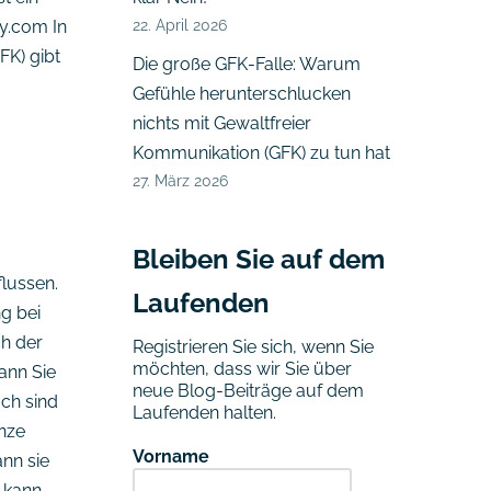
22. April 2026
y.com In
FK) gibt
Die große GFK-Falle: Warum
Gefühle herunterschlucken
nichts mit Gewaltfreier
Kommunikation (GFK) zu tun hat
27. März 2026
Bleiben Sie auf dem
lussen.
Laufenden
ng bei
ch der
Registrieren Sie sich, wenn Sie
möchten, dass wir Sie über
ann Sie
neue Blog-Beiträge auf dem
uch sind
Laufenden halten.
nze
Vorname
nn sie
 kann