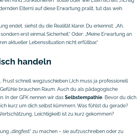
ein Kind „funktionieren“ sollte oder wie Elternschaft „richtig“
dernden Eltern) auf diese Erwartung prallt, tut das weh.
g endet, siehst du die Realität klarer. Du erkennst: „Ah,
sondern erst einmal Sicherheit.“ Oder: „Meine Erwartung an
eren aktueller Lebenssituation nicht erfüllbar.“
isch handeln
, Frust schnell wegzuschieben („Ich muss ja professionell
an: Gefühle brauchen Raum. Auch du als pädagogische
ein. In der GFK nennen wir das
Selbstempathie
. Bevor du dich
dich kurz um dich selbst kümmern. Was fühlst du gerade?
ertschätzung, Leichtigkeit) ist zu kurz gekommen?
chung „dingfest“ zu machen – sie aufzuschreiben oder zu