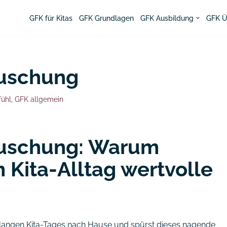
GFK für Kitas
GFK Grundlagen
GFK Ausbildung
GFK Ü
äuschung
fühl
,
GFK allgemein
äuschung: Warum
Kita-Alltag wertvolle
 langen Kita-Tages nach Hause und spürst dieses nagende