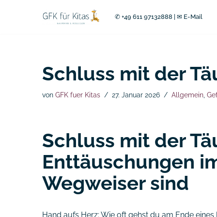
✆ +49 611 97132888
|
✉ E-Mail
Zum
Inhalt
springen
Schluss mit der T
von
GFK fuer Kitas
27. Januar 2026
Allgemein
,
Ge
Schluss mit der T
Enttäuschungen im 
Wegweiser sind
Hand aufs Herz: Wie oft gehst du am Ende eines