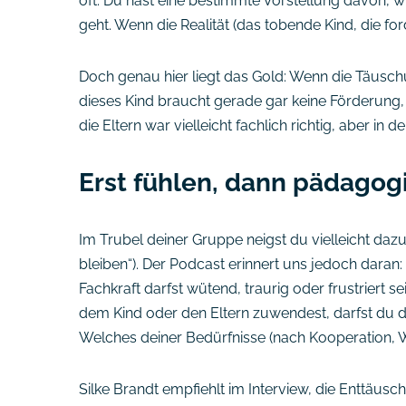
oft: Du hast eine bestimmte Vorstellung davon, wie 
geht. Wenn die Realität (das tobende Kind, die for
Doch genau hier liegt das Gold: Wenn die Täuschun
dieses Kind braucht gerade gar keine Förderung, 
die Eltern war vielleicht fachlich richtig, aber in d
Erst fühlen, dann pädagog
Im Trubel deiner Gruppe neigst du vielleicht dazu
bleiben“). Der Podcast erinnert uns jedoch dar
Fachkraft darfst wütend, traurig oder frustriert s
dem Kind oder den Eltern zuwendest, darfst du 
Welches deiner Bedürfnisse (nach Kooperation, W
Silke Brandt empfiehlt im Interview, die Enttäus